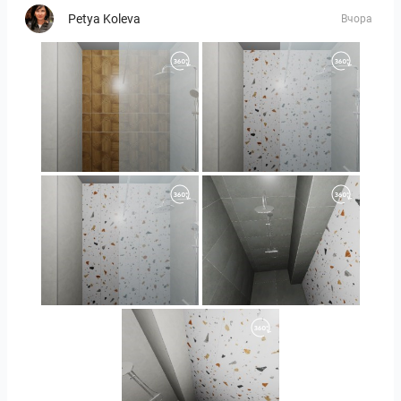
Petya Koleva
Вчора
Orlando_kanect_1-01
Orlando_kanect_3-01
Orlando_kanect_4-01
Banya2_2-01