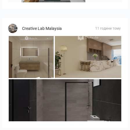
Creative Lab Malaysia
11 години тому
UMI_BATHROOM
SARAH SAE_RETAIL
Collen_Bathroom