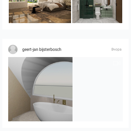
YUSMAN_BEDROOM
KHAI_BATHROOM
geert-jan bijsterbosch
Вчора
J._Stadtmuller-Koops_Staphorst_badkamer_TEGELS-3