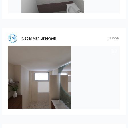
viola_brown-01
Oscar van Breemen
Вчора
Badkamerhuis