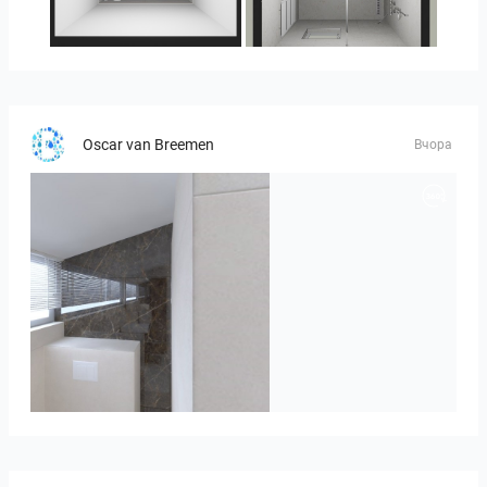
23-030409 bnr. 10
23-030409 bnr. 10
Oscar van Breemen
Вчора
Badkamerhuis