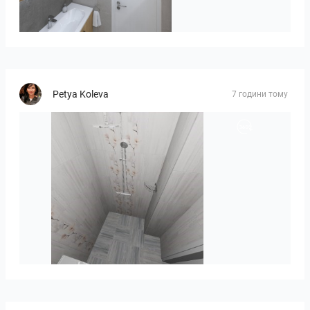
Róža-05
Petya Koleva
7 години тому
Liliya_Stoyanova-01