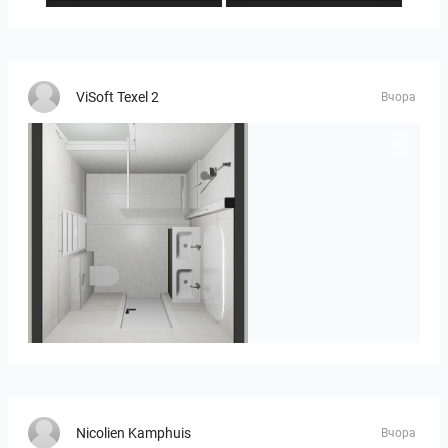
ViSoft Texel 2
Вчора
Heijenk E 3
Nicolien Kamphuis
Вчора