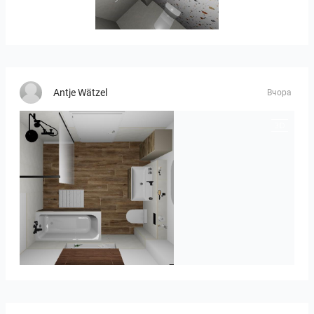
Banya2_1-01
Antje Wätzel
Вчора
Kreideweiß