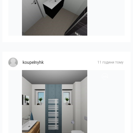
Mesman_meubel-01
koupelnyhk
11 години тому
koupelna-01