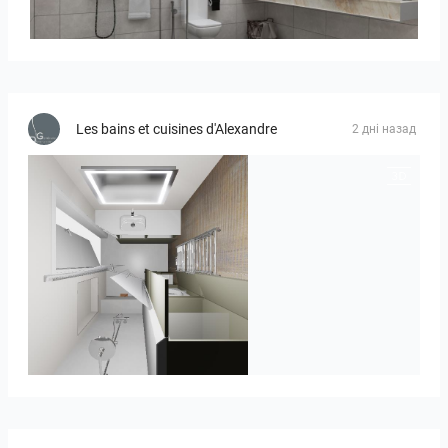
KHAI_MASTERBATHROOM
Les bains et cuisines d'Alexandre
2 дні назад
JEGOUX-PASSER 2