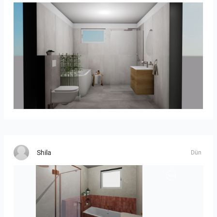
koupelna_I-05
Shila
Dün