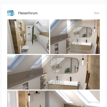
Fliesenforum
Dün
Panorama-02
Bild_3
Bild_3