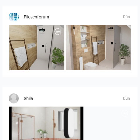
Fliesenforum
Dün
Panorama-01
Bild_1
Shila
Dün