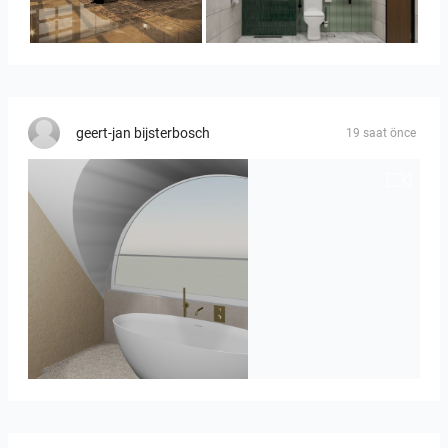
YUSMAN_BEDROOM
KHAI_BATHROOM
geert-jan bijsterbosch
19 saat önce
J._Stadtmuller-Koops_Staphorst_badkamer_TEGELS-3