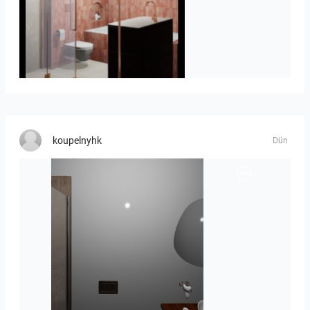
Jorik_en_Laure_10723-02
koupelnyhk
Dün
koupelna_II-01