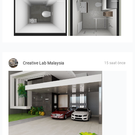
23-030409 bnr. 10
23-030409 bnr. 10
Creative Lab Malaysia
15 saat önce
ROHAIZAD_CARPORCH