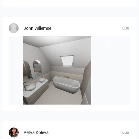
John Willemse
Dün
Hoekstra_-_John_badkamer-01
Petya Koleva
Dün