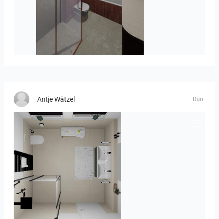
Jorik_en_Laure_10723-01
Antje Wätzel
Dün
Seidel Kinder