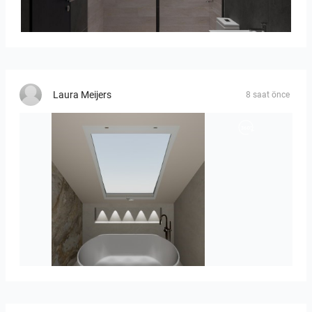
Collen_Bathroom
Laura Meijers
8 saat önce
Hofman_J-01