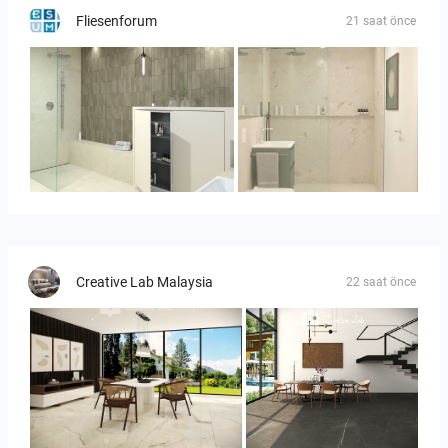
Fliesenforum
21 saat önce
Bild_3
Bild__1
Creative Lab Malaysia
22 saat önce
YUSMAN_DINING
YUSMAN_DINING