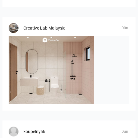
Creative Lab Malaysia
Dün
AISYA_BATHROOM
koupelnyhk
Dün