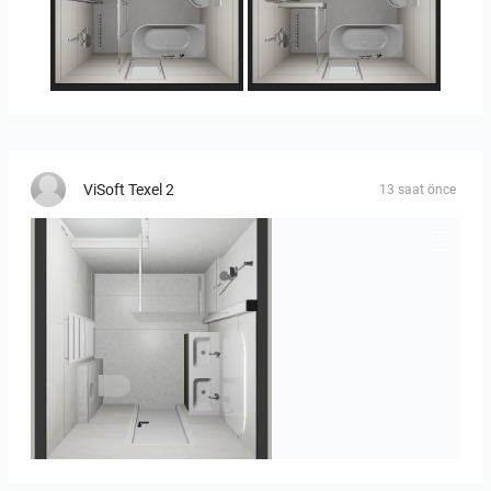
25-5014 bnr. 3.10
25-5014 bnr. 3.10
ViSoft Texel 2
13 saat önce
Heijenk E 3