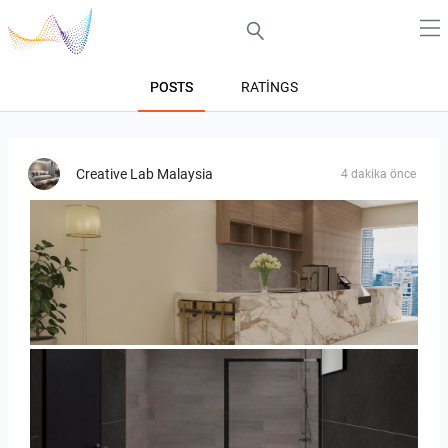
POSTS
RATINGS
Creative Lab Malaysia
4 dakika önce
SARAH SAE_RETAIL