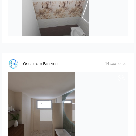
viola_brown-01
Oscar van Breemen
14 saat önce
Badkamerhuis