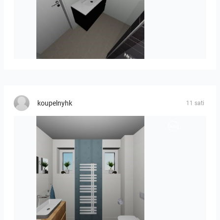
Mesman_meubel-01
koupelnyhk
11 sati
koupelna-01