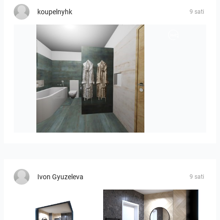
koupelnyhk
9 sati
koupelna-01
Ivon Gyuzeleva
9 sati