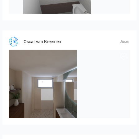
viola_brown-01
Oscar van Breemen
Jučer
Badkamerhuis