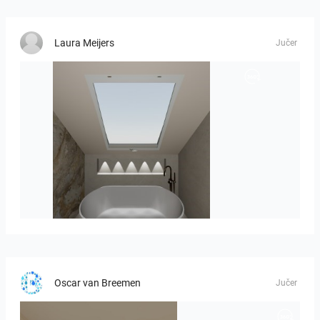
Laura Meijers
Jučer
Hofman_J-01
Oscar van Breemen
Jučer