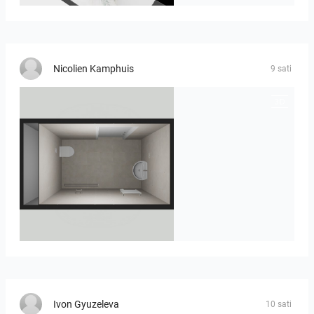
Nicolien Kamphuis
9 sati
23-030409 bnr. 12
Ivon Gyuzeleva
10 sati