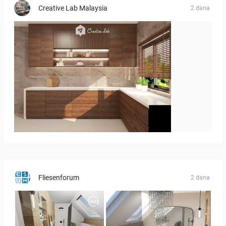
Creative Lab Malaysia
2 dana
Israf_Kitchen
Fliesenforum
2 dana