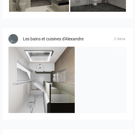
YUSMAN_BATHROOM
KHAI_MASTERBATHROOM
Les bains et cuisines d'Alexandre
2 dana
JEGOUX-PASSER 2