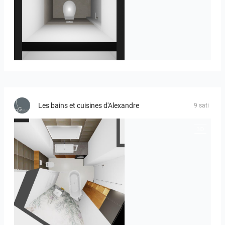
23-030409 bnr. 12
Les bains et cuisines d'Alexandre
9 sati
MOULIN