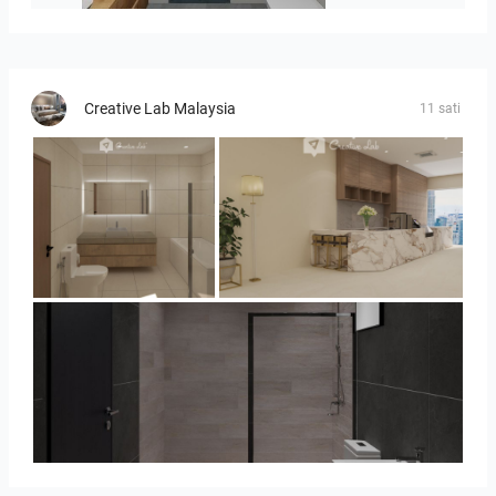
Creative Lab Malaysia
11 sati
UMI_BATHROOM
SARAH SAE_RETAIL
Collen_Bathroom