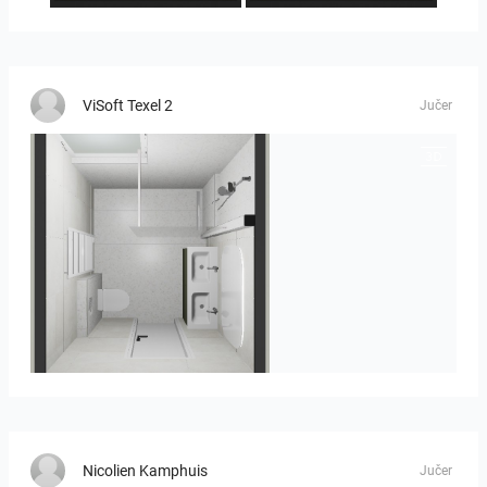
ViSoft Texel 2
Jučer
Heijenk E 3
Nicolien Kamphuis
Jučer