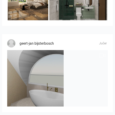
YUSMAN_BEDROOM
KHAI_BATHROOM
geert-jan bijsterbosch
Jučer
J._Stadtmuller-Koops_Staphorst_badkamer_TEGELS-3