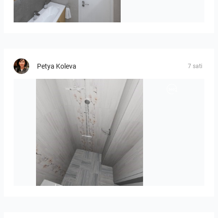
Róža-05
Petya Koleva
7 sati
Liliya_Stoyanova-01