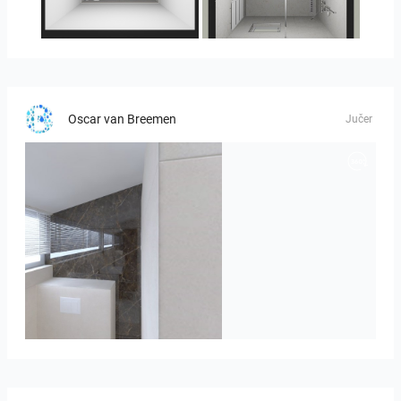
23-030409 bnr. 10
23-030409 bnr. 10
Oscar van Breemen
Jučer
Badkamerhuis