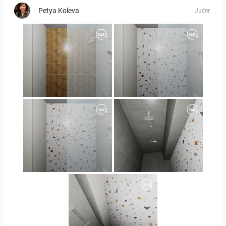
Petya Koleva
Jučer
Orlando_kanect_1-01
Orlando_kanect_3-01
Orlando_kanect_4-01
Banya2_2-01