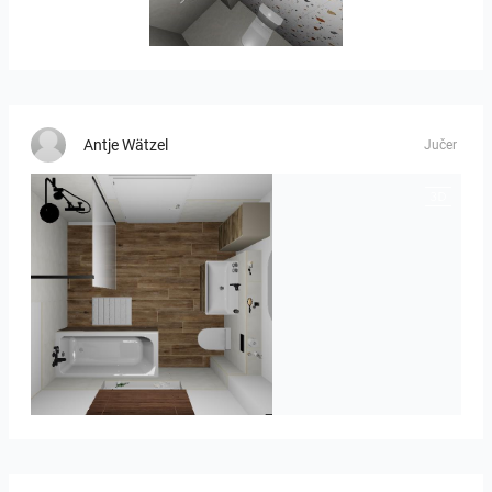
Banya2_1-01
Antje Wätzel
Jučer
Kreideweiß