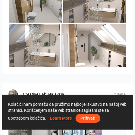
Panorama-02
Bild_3
Bild_3
Bild_2
Creative Lab Malaysia
2 dana
Kolačići nam pomažu da pružimo najbolje iskustvo na našoj veb
stranici. Korišćenjem naše veb stranice saglasni ste sa
upotrebom kolačića.
Learn More
Prihvati