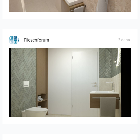
Bild_2
Fliesenforum
2 dana
Bild_02