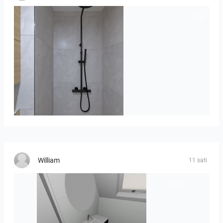
poli_07.08-01
William
11 sati