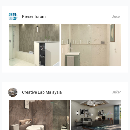
Fliesenforum
Jučer
Bild_3
Bild__1
Creative Lab Malaysia
Jučer