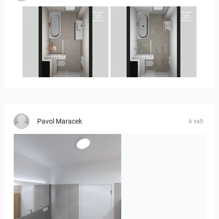
25-5010 bnr. 90
25-5010 bnr 90
Pavol Maracek
6 sati