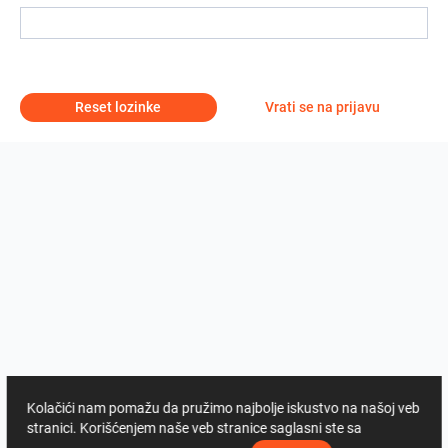
Reset lozinke
Vrati se na prijavu
Kolačići nam pomažu da pružimo najbolje iskustvo na našoj veb
stranici. Korišćenjem naše veb stranice saglasni ste sa