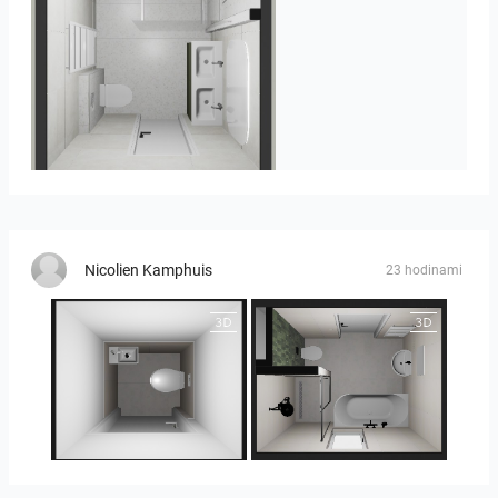
Heijenk E 3
Nicolien Kamphuis
23 hodinami
25-5014 bnr. 3.10
25-5014 bnr. 3.10