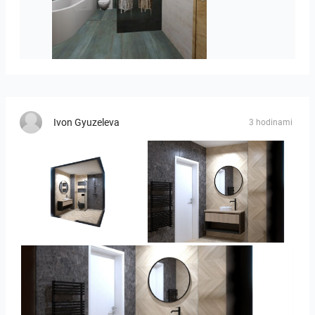
koupelna-01
Ivon Gyuzeleva
3 hodinami
Ivelin-09
Ivelin_7