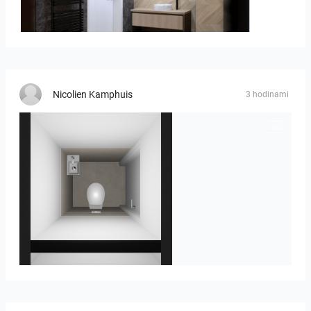
Ivelin_7
Nicolien Kamphuis
3 hodinami
23-030409 bnr. 12