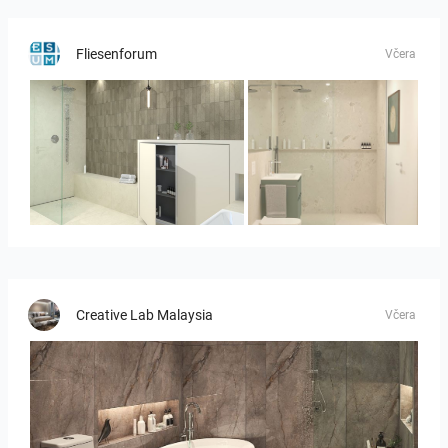
Fliesenforum
Včera
Bild_3
Bild__1
Creative Lab Malaysia
Včera