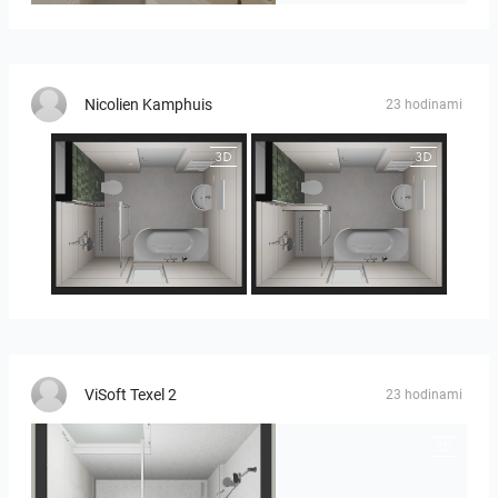
Nicolien Kamphuis
23 hodinami
25-5014 bnr. 3.10
25-5014 bnr. 3.10
ViSoft Texel 2
23 hodinami