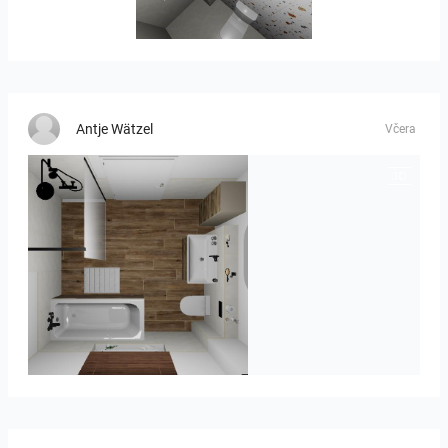
Banya2_1-01
Antje Wätzel
Včera
Kreideweiß