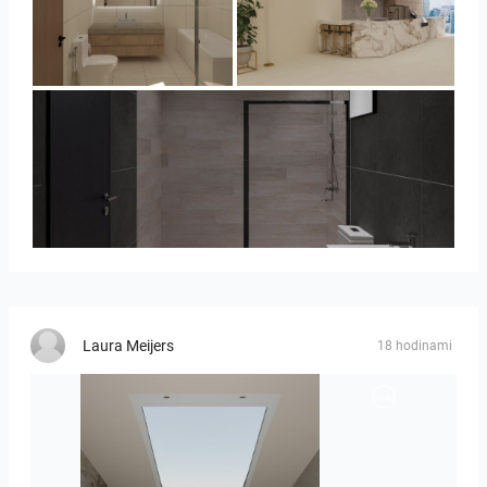
UMI_BATHROOM
SARAH SAE_RETAIL
Collen_Bathroom
Laura Meijers
18 hodinami