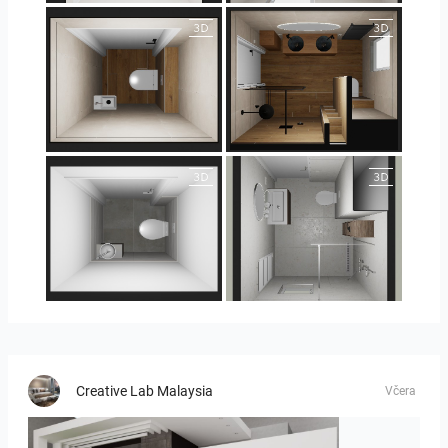
25-5018 bnr. 100
25-5018 bnr. 100
23-030409 bnr. 10
23-030409 bnr. 10
Creative Lab Malaysia
Včera