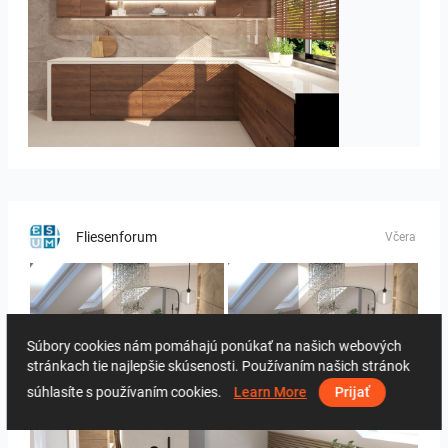
Israf_Kitchen
Fliesenforum
Včera
Súbory cookies nám pomáhajú ponúkať na našich webových
Bild_3
Bild_3
stránkach tie najlepšie skúsenosti. Používaním našich stránok
súhlasíte s používaním cookies.
Learn More
Prijať