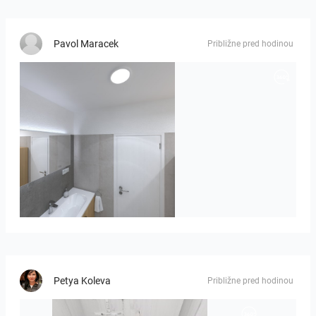
Pavol Maracek
Približne pred hodinou
Róža-05
Petya Koleva
Približne pred hodinou