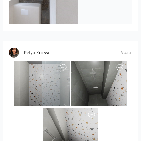
Badkamerhuis
Petya Koleva
Včera
Orlando_kanect_4-01
Banya2_2-01