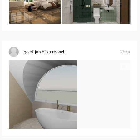
YUSMAN_BEDROOM
KHAI_BATHROOM
geert-jan bijsterbosch
Včera
J._Stadtmuller-Koops_Staphorst_badkamer_TEGELS-3