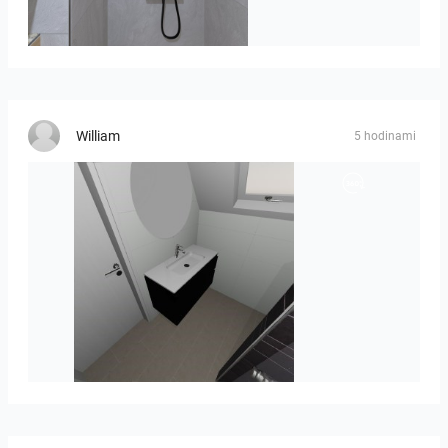
poli_07.08-01
William
5 hodinami
Mesman_meubel-01