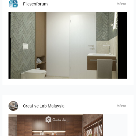
Fliesenforum
Včera
Bild_02
Creative Lab Malaysia
Včera