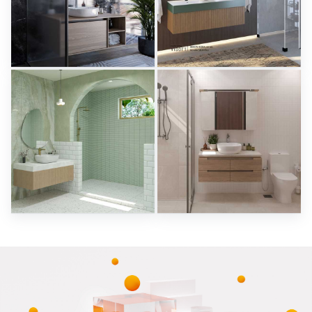
Herz Unitas
Bekon-Koralle AG
Sani Integration
Sani Integration
RAMIZAH_BATHROOM
SARAH SAE_BATHROOM
Creative Lab Malaysia
Creative Lab Malaysia