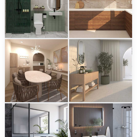
KHAI_BATHROOM
Israf_Kitchen
Creative Lab Malaysia
Creative Lab Malaysia
PIKA_DINING_AREA
Aparici - Ease
Creative Lab Malaysia
Tile Integration