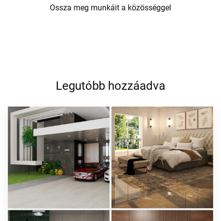
Ossza meg munkáit a közösséggel
Legutóbb hozzáadva
ROHAIZAD_CARPORCH
YUSMAN_BEDROOM
Creative Lab Malaysia
Creative Lab Malaysia