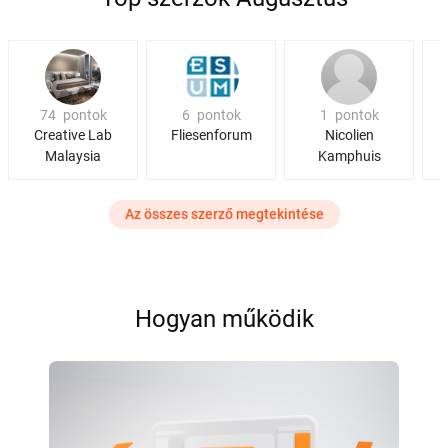
74
pontok
6
pontok
1
pontok
Creative Lab
Fliesenforum
Nicolien
Malaysia
Kamphuis
Az összes szerző megtekintése
Hogyan működik