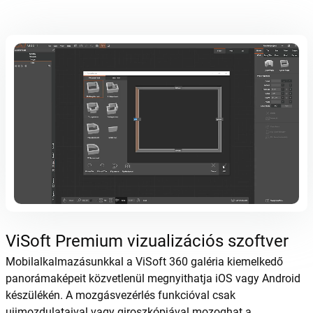
ViSoft Premium vizualizációs szoftver
Mobilalkalmazásunkkal a ViSoft 360 galéria kiemelkedő
panorámaképeit közvetlenül megnyithatja iOS vagy Android
készülékén. A mozgásvezérlés funkcióval csak
ujjmozdulataival vagy giroszkópjával mozoghat a