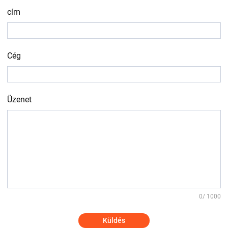
cím
Cég
Üzenet
0
/ 1000
Küldés