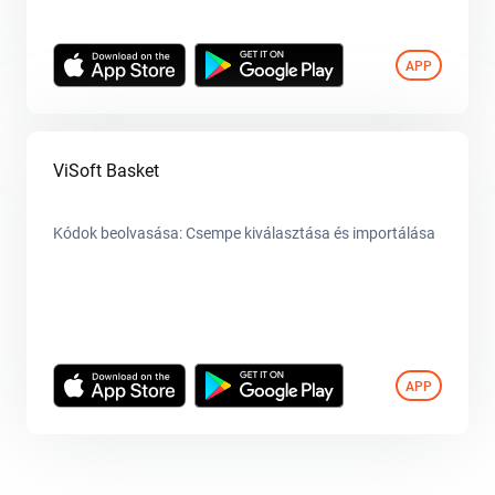
APP
ViSoft Basket
Kódok beolvasása: Csempe kiválasztása és importálása
APP