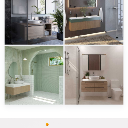
Herz Unitas
Bekon-Koralle AG
Sani Integration
Sani Integration
RAMIZAH_BATHROOM
SARAH SAE_BATHROOM
Creative Lab Malaysia
Creative Lab Malaysia