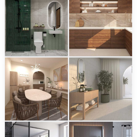
KHAI_BATHROOM
Israf_Kitchen
Creative Lab Malaysia
Creative Lab Malaysia
PIKA_DINING_AREA
Aparici - Ease
Creative Lab Malaysia
Tile Integration