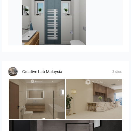
koupelna-01
Creative Lab Malaysia
2 dies
UMI_BATHROOM
SARAH SAE_RETAIL