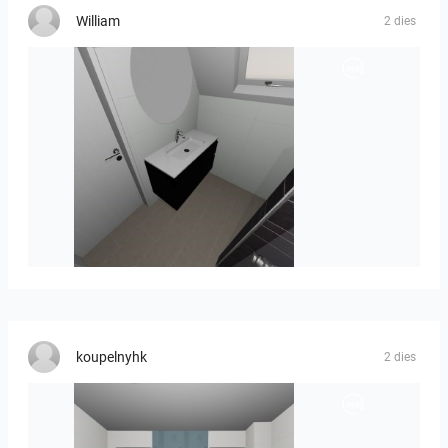
William
2 dies
Mesman_meubel-01
koupelnyhk
2 dies