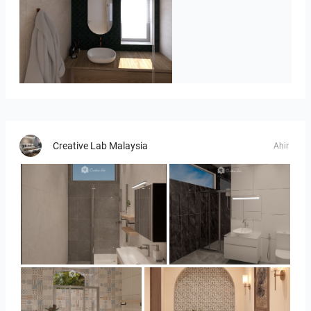
Badkamerhuis
Creative Lab Malaysia
Ahir
Collen_Bathroom
Collen_Bathroom