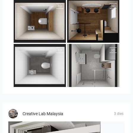
25-5018 bnr. 100
25-5018 bnr. 100
23-030409 bnr. 10
23-030409 bnr. 10
Creative Lab Malaysia
3 dies