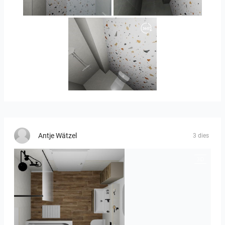
Orlando_kanect_4-01
Banya2_2-01
Banya2_1-01
Antje Wätzel
3 dies