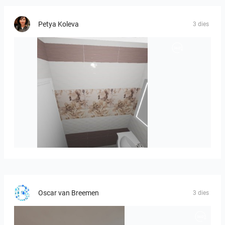
Petya Koleva
3 dies
viola_brown-01
Oscar van Breemen
3 dies