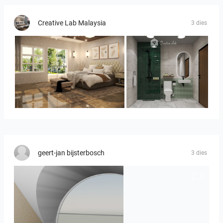
Creative Lab Malaysia
3 dies
YUSMAN_BEDROOM
KHAI_BATHROOM
geert-jan bijsterbosch
3 dies