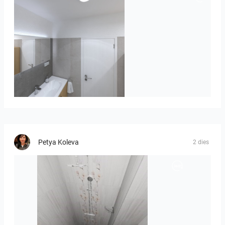
Róža-05
Petya Koleva
2 dies