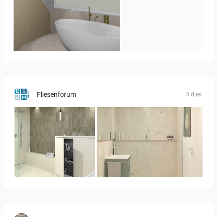
J._Stadtmuller-Koops_Staphorst_badkamer_TEGELS-3
Fliesenforum
3 dies
Bild_3
Bild__1