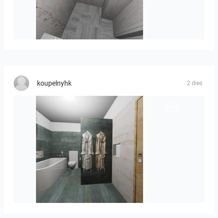
Liliya_Stoyanova-01
koupelnyhk
2 dies
koupelna-01