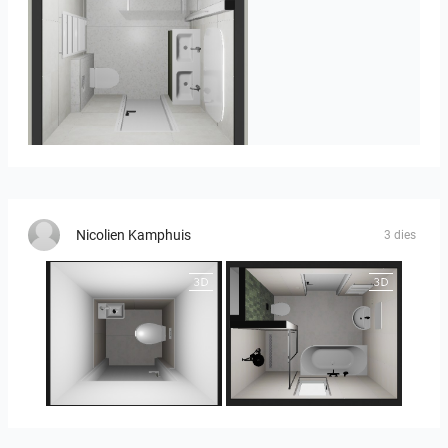
Heijenk E 3
Nicolien Kamphuis
3 dies
25-5014 bnr. 3.10
25-5014 bnr. 3.10