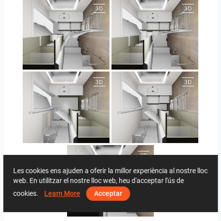
JEGOUX-PASSER
JEGOUX-PASSER
JEGOUX-PASSER 2
JEGOUX-PASSER 2
Les cookies ens ajuden a oferir la millor experiència al nostre lloc
web. En utilitzar el nostre lloc web, heu d'acceptar l'ús de
cookies.
Learn More
Acceptar
JEGOUX-PASSER