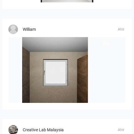
William
Ahir
Groot-03
Creative Lab Malaysia
Ahir