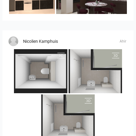
Collen_Wet Kitchen
HANIN_KITCHEN
Nicolien Kamphuis
Ahir
25-5004 bnr. 05
25-5004 bnr. 05
25-5004 bnr. 05