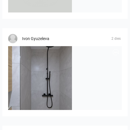
23-030409 bnr. 12
Ivon Gyuzeleva
2 dies
poli_07.08-01