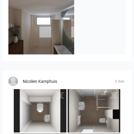
Badkamerhuis
Nicolien Kamphuis
3 dies
25-5004 bnr. 44
25-5004 bnr. 44