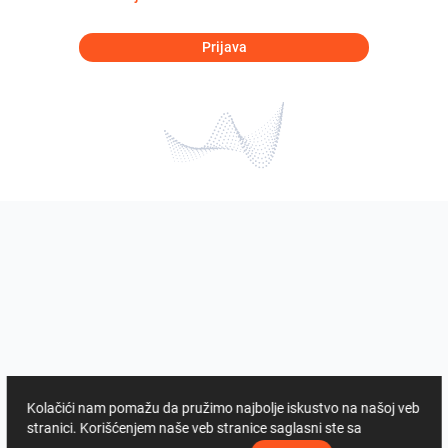
Prijava
Kolačići nam pomažu da pružimo najbolje iskustvo na našoj veb
stranici. Korišćenjem naše veb stranice saglasni ste sa