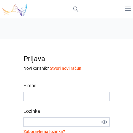
Prijava
Novi korisnik?
Stvori novi račun
E-mail
Lozinka
Zaboravljena lozinka?