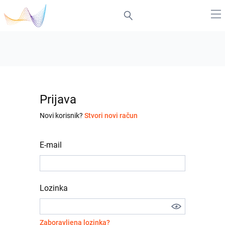
Prijava
Novi korisnik?
Stvori novi račun
E-mail
Lozinka
Zaboravljena lozinka?