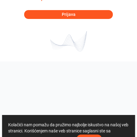
Prijava
Kolačići nam pomažu da pružimo najbolje iskustvo na našoj veb
stranici. Korišćenjem naše veb stranice saglasni ste sa