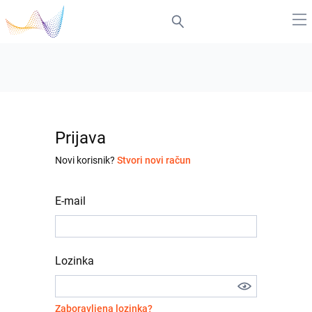
Prijava
Novi korisnik?
Stvori novi račun
E-mail
Lozinka
Zaboravljena lozinka?