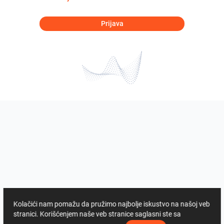
Prijava
Kolačići nam pomažu da pružimo najbolje iskustvo na našoj veb
stranici. Korišćenjem naše veb stranice saglasni ste sa