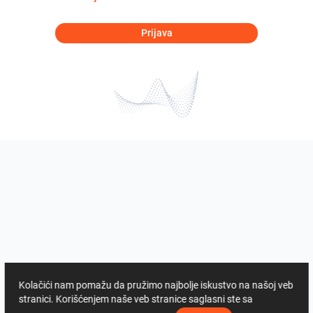
Prijava
Kolačići nam pomažu da pružimo najbolje iskustvo na našoj veb
stranici. Korišćenjem naše veb stranice saglasni ste sa