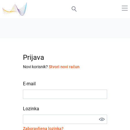
Prijava
Novi korisnik?
Stvori novi račun
E-mail
Lozinka
Zaboravljena lozinka?