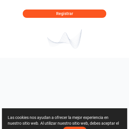
Registrar
Las cookies nos ayudan a ofrecer la mejor experiencia en
nuestro sitio web. Al utilizar nuestro sitio web, debes aceptar el