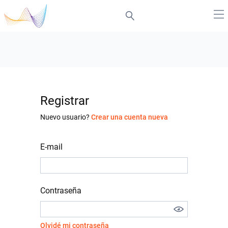
Registrar
Nuevo usuario?
Crear una cuenta nueva
E-mail
Contraseña
Olvidé mi contraseña