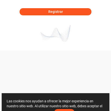
Registrar
Las cookies nos ayudan a ofrecer la mejor experiencia en
nuestro sitio web. Al utilizar nuestro sitio web, debes aceptar el