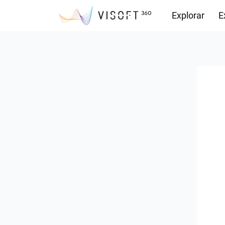
Explorar
E
Descàrregue