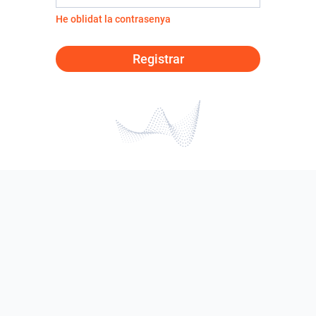
He oblidat la contrasenya
Registrar