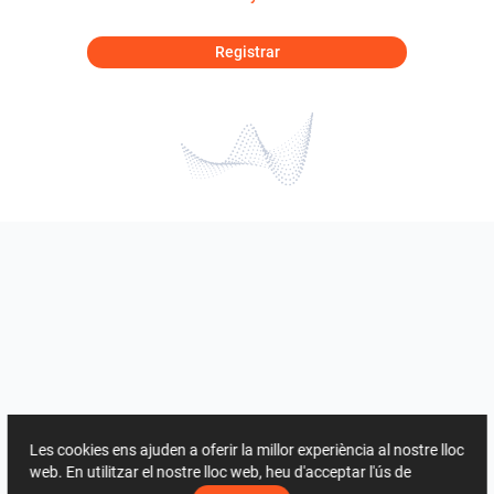
Registrar
Les cookies ens ajuden a oferir la millor experiència al nostre lloc
web. En utilitzar el nostre lloc web, heu d'acceptar l'ús de