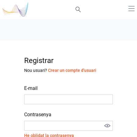
Registrar
Nou usuari?
Crear un compte d'usuari
E-mail
Contrasenya
He oblidat la contrasenya