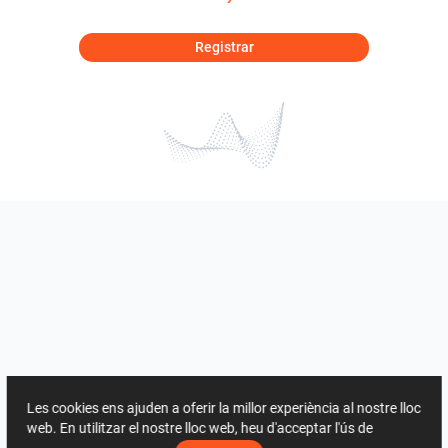
Registrar
Les cookies ens ajuden a oferir la millor experiència al nostre lloc
web. En utilitzar el nostre lloc web, heu d'acceptar l'ús de